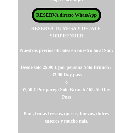
RESERVA directo WhatsApp
RESERVA TU MESA Y DÉJATE 
SORPRENDER
Nuestros precios oficiales en nuestro local Son:
Desde solo 29,90 € por persona Sólo Brunch / 
33,90 Day pass
o
57,50 € Por pareja Sólo Brunch / 65, 50 Day 
Pass
Pan , frutas frescas, quesos, huevos, dulces 
caseros y mucho más.