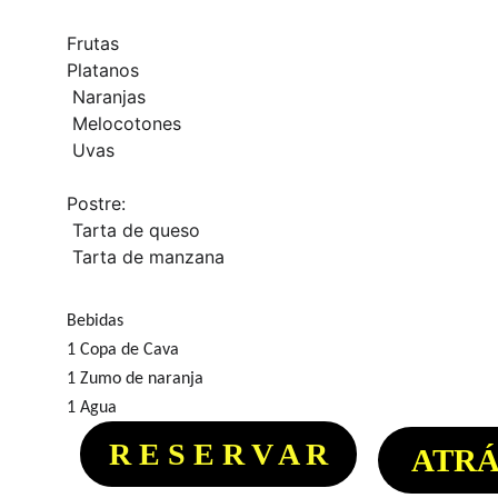
Frutas
Platanos
Naranjas 
Melocotones
Uvas
Postre:
Tarta de queso
Tarta de manzana
Bebidas
1 Copa de Cava
1 Zumo de naranja
1 Agua
R E S E R V A R
ATRÁ